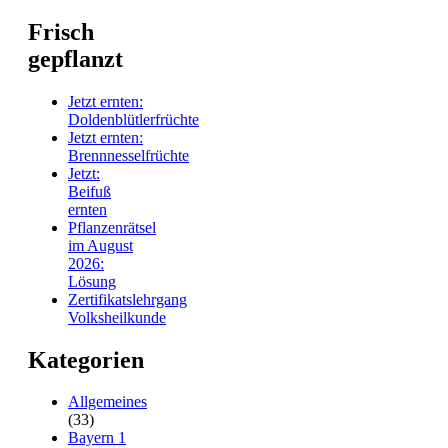
Frisch
gepflanzt
Jetzt ernten:
Doldenblütlerfrüchte
Jetzt ernten:
Brennnesselfrüchte
Jetzt:
Beifuß
ernten
Pflanzenrätsel
im August
2026:
Lösung
Zertifikatslehrgang
Volksheilkunde
Kategorien
Allgemeines
(33)
Bayern 1