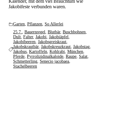
Kalender, mit dem viel Brauchtum wie
Jakobifeste verbunden waren.
Garten
,
Pflanzen
,
So Allerlei
25.7.
,
Bauernregel
,
Blutbär
,
Buschbohnen
,
Dult
,
Falter
,
Jakobi
,
Jakobiäpfel
,
Jakobibeeren
,
Jakobsgreiskraut
,
Jakobskrautbär
,
Jakobskreuzkraut
,
Jakobstag
,
Jakobus
,
Kartoffeln
,
Kohlrabi
,
München
,
Pferde
,
Pyrrolizidinalkaloide
,
Raupe
,
Salat
,
Schmetterling
,
Senecio jacobaea
,
Stachelbeeren