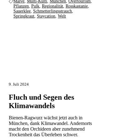
Malve
,
Multi-Kulti
,
München
,
Overtourism
,
Pflanzen
,
Pulk
,
Regionalität
,
Rosskastanie
,
Sauerklee
,
Schmetterlingsstrauch
,
Springkraut
,
Staycation
,
Welt
9. Juli 2024
Fluch und Segen des
Klimawandels
Bienen-Ragwurz wächst jetzt auch in
München, dank Klimawandel. Andernorts
macht den Orchideen aber zunehmend
Trockenheit das Überleben schwer.