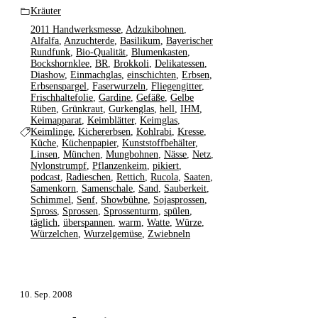
Kräuter
2011 Handwerksmesse
,
Adzukibohnen
,
Alfalfa
,
Anzuchterde
,
Basilikum
,
Bayerischer
Rundfunk
,
Bio-Qualität
,
Blumenkasten
,
Bockshornklee
,
BR
,
Brokkoli
,
Delikatessen
,
Diashow
,
Einmachglas
,
einschichten
,
Erbsen
,
Erbsenspargel
,
Faserwurzeln
,
Fliegengitter
,
Frischhaltefolie
,
Gardine
,
Gefäße
,
Gelbe
Rüben
,
Grünkraut
,
Gurkenglas
,
hell
,
IHM
,
Keimapparat
,
Keimblätter
,
Keimglas
,
Keimlinge
,
Kichererbsen
,
Kohlrabi
,
Kresse
,
Küche
,
Küchenpapier
,
Kunststoffbehälter
,
Linsen
,
München
,
Mungbohnen
,
Nässe
,
Netz
,
Nylonstrumpf
,
Pflanzenkeim
,
pikiert
,
podcast
,
Radieschen
,
Rettich
,
Rucola
,
Saaten
,
Samenkorn
,
Samenschale
,
Sand
,
Sauberkeit
,
Schimmel
,
Senf
,
Showbühne
,
Sojasprossen
,
Spross
,
Sprossen
,
Sprossenturm
,
spülen
,
täglich
,
überspannen
,
warm
,
Watte
,
Würze
,
Würzelchen
,
Wurzelgemüse
,
Zwiebneln
10. Sep. 2008