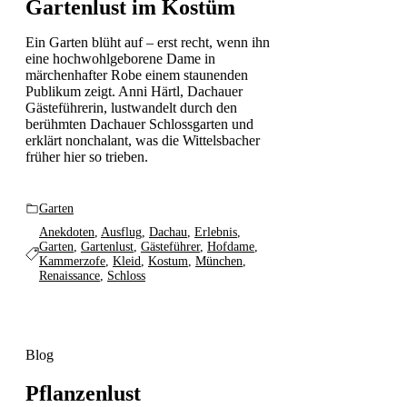
Gartenlust im Kostüm
Ein Garten blüht auf – erst recht, wenn ihn
eine hochwohlgeborene Dame in
märchenhafter Robe einem staunenden
Publikum zeigt. Anni Härtl, Dachauer
Gästeführerin, lustwandelt durch den
berühmten Dachauer Schlossgarten und
erklärt nonchalant, was die Wittelsbacher
früher hier so trieben.
Garten
Anekdoten
,
Ausflug
,
Dachau
,
Erlebnis
,
Garten
,
Gartenlust
,
Gästeführer
,
Hofdame
,
Kammerzofe
,
Kleid
,
Kostum
,
München
,
Renaissance
,
Schloss
Blog
Pflanzenlust