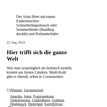
Der Asiat flirtet mit einem
Einheimischen:
Schmetterlingsstrauch oder
Sommerflieder (Buddleja
davidii) und Perlmutterfalter
22. Aug. 2024
Hier trifft sich die ganze
Welt
Was man ursprünglich als heimisch ansieht,
kommt aus fernen Ländern. Multi-Kulti
gibt es überall, selbst in Coronazeiten.
Pflanzen
,
Uncategorized
Amerika
,
Asien
,
Franzosenkraut
,
Globalisierung
,
Golderdbeere
,
Goldrute
,
Hindukusch
,
Hinterland
,
Kartoffelrose
,