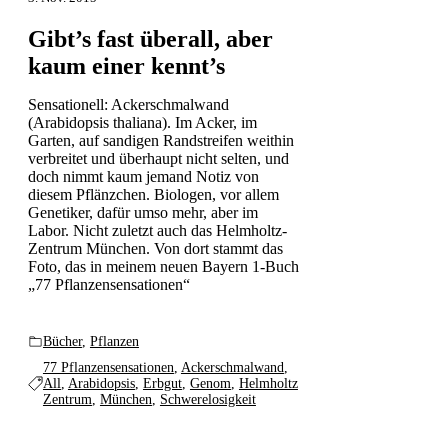
Gibt’s fast überall, aber
kaum einer kennt’s
Sensationell: Ackerschmalwand
(Arabidopsis thaliana). Im Acker, im
Garten, auf sandigen Randstreifen weithin
verbreitet und überhaupt nicht selten, und
doch nimmt kaum jemand Notiz von
diesem Pflänzchen. Biologen, vor allem
Genetiker, dafür umso mehr, aber im
Labor. Nicht zuletzt auch das Helmholtz-
Zentrum München. Von dort stammt das
Foto, das in meinem neuen Bayern 1-Buch
„77 Pflanzensensationen“
Bücher
,
Pflanzen
77 Pflanzensensationen
,
Ackerschmalwand
,
All
,
Arabidopsis
,
Erbgut
,
Genom
,
Helmholtz
Zentrum
,
München
,
Schwerelosigkeit