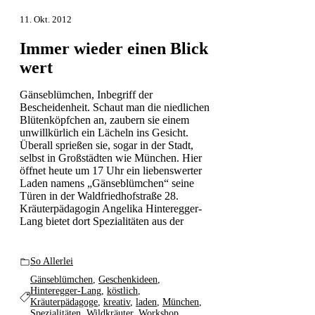
11. Okt. 2012
Immer wieder einen Blick
wert
Gänseblümchen, Inbegriff der
Bescheidenheit. Schaut man die niedlichen
Blütenköpfchen an, zaubern sie einem
unwillkürlich ein Lächeln ins Gesicht.
Überall sprießen sie, sogar in der Stadt,
selbst in Großstädten wie München. Hier
öffnet heute um 17 Uhr ein liebenswerter
Laden namens „Gänseblümchen“ seine
Türen in der Waldfriedhofstraße 28.
Kräuterpädagogin Angelika Hinteregger-
Lang bietet dort Spezialitäten aus der
So Allerlei
Gänseblümchen
,
Geschenkideen
,
Hinteregger-Lang
,
köstlich
,
Kräuterpädagoge
,
kreativ
,
laden
,
München
,
Spezialitäten
,
Wildkräuter
,
Workshop