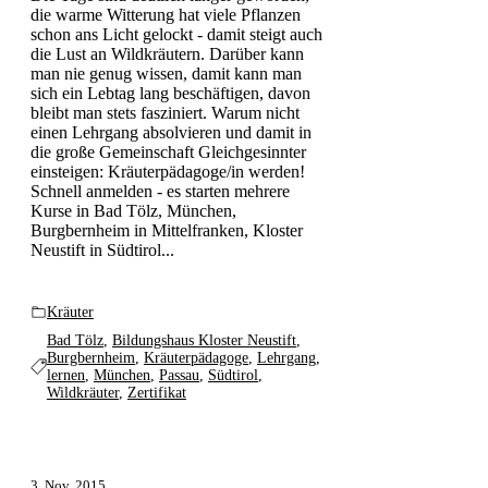
die warme Witterung hat viele Pflanzen
schon ans Licht gelockt - damit steigt auch
die Lust an Wildkräutern. Darüber kann
man nie genug wissen, damit kann man
sich ein Lebtag lang beschäftigen, davon
bleibt man stets fasziniert. Warum nicht
einen Lehrgang absolvieren und damit in
die große Gemeinschaft Gleichgesinnter
einsteigen: Kräuterpädagoge/in werden!
Schnell anmelden - es starten mehrere
Kurse in Bad Tölz, München,
Burgbernheim in Mittelfranken, Kloster
Neustift in Südtirol...
Kräuter
Bad Tölz
,
Bildungshaus Kloster Neustift
,
Burgbernheim
,
Kräuterpädagoge
,
Lehrgang
,
lernen
,
München
,
Passau
,
Südtirol
,
Wildkräuter
,
Zertifikat
3. Nov. 2015