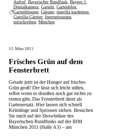
Aufruf
,
Bayerischer Rundfunk
,
Bayern 1
,
Digitalkamera
,
Garteln
,
Gartenblog
,
Gartenblogger
,
Gärtner
,
guerilla gardening
,
Guerilla-Gärtner
,
Internetzugang
,
mitschreiben
,
München
13. März 2011
Frisches Grün auf dem
Fensterbrett
Gerade jetzt ist der Hunger auf frisches
Grün groß! Der lässt sich leicht stillen,
selbst wenn es draußen noch gar nichts zu
ernten gibt. Das Fensterbrett dient als
Gartenersatz. Hier lassen sich schnell
Keimlinge und Sprossen ziehen. Besuchen
Sie mich auf der Showbühne des
Bayerischen Rundfunks auf der IHM
München 2011 (Halle A3) – am