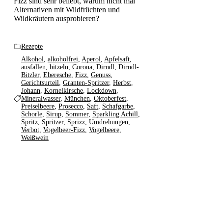
Fizz sind sehr beliebt, warum nicht mal
Alternativen mit Wildfrüchten und
Wildkräutern ausprobieren?
Rezepte
Alkohol
,
alkoholfrei
,
Aperol
,
Apfelsaft
,
ausfallen
,
bitzeln
,
Corona
,
Dirndl
,
Dirndl-
Bitzler
,
Eberesche
,
Fizz
,
Genuss
,
Gerichtsurteil
,
Granten-Spritzer
,
Herbst
,
Johann
,
Kornelkirsche
,
Lockdown
,
Mineralwasser
,
München
,
Oktoberfest
,
Preiselbeere
,
Prosecco
,
Saft
,
Schafgarbe
,
Schorle
,
Sirup
,
Sommer
,
Sparkling Achill
,
Spritz
,
Spritzer
,
Sprizz
,
Umdrehungen
,
Verbot
,
Vogelbeer-Fizz
,
Vogelbeere
,
Weißwein