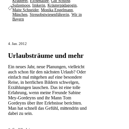
Kräuterei
,
Eichenallee
,
Gut Schloss
Sulzemoos
,
Imkerin
,
Kräuterpädagogin
,
Maite Schneider
,
Monika Engelmann
,
München
,
Streuobstwiesenführerin
,
Wir in
Bayern
4. Jan. 2012
Urlaubsträume und mehr
Ein neues Jahr, neue Planungen, vielleicht
auch schon für den nächsten Urlaub? Oder
einfach mal mitgehen auf eine besondere
Reise, in herrlichen Bildern schwelgen,
Erzählungen lauschen. Das ist eine tolle
Erfahrung, wenn meine Freunde Sabine
Mey-Gordeyns und ihr Mann Tom
Gordeyns über ihre Erlebnisse berichten.
Man hat schnell das Gefühl, mittendrin und
dabei zu sein.