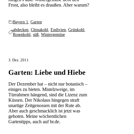
Frost, also bleibt es draußen. Aber warum?
Bayern 1
,
Garten
abdecken
,
Chinakohl
,
Endivien
,
Grünkohl
,
Rosenkohl
,
süß
,
Wintergemüse
3. Dez. 2011
Garten: Liebe und Hiebe
Der Dezember hat – nicht nur botanisch –
einiges zu bieten. Mistelzweige, im
Türrahmen hängend, sind die Lizenz zum
Küssen. Der Nikolaus hingegen straft
unartige Zeitgenossen mit der Rute ab.
Aber auch geschmacklich ist jetzt was
geboten. Meine wöchentlichen
Gartentipps, auch auf br.de.