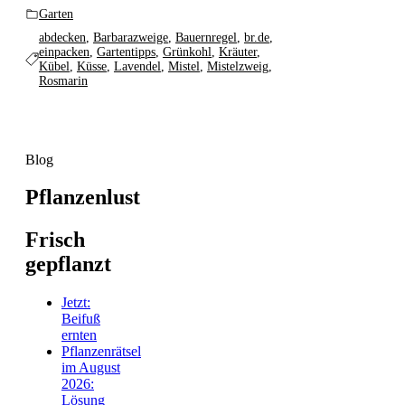
Garten
abdecken
,
Barbarazweige
,
Bauernregel
,
br.de
,
einpacken
,
Gartentipps
,
Grünkohl
,
Kräuter
,
Kübel
,
Küsse
,
Lavendel
,
Mistel
,
Mistelzweig
,
Rosmarin
Blog
Pflanzenlust
Frisch
gepflanzt
Jetzt:
Beifuß
ernten
Pflanzenrätsel
im August
2026:
Lösung