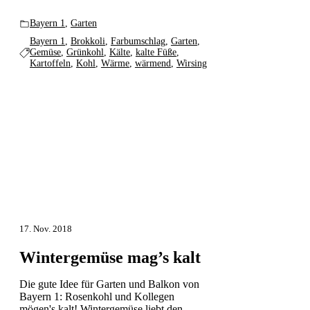
Bayern 1
,
Garten
Bayern 1
,
Brokkoli
,
Farbumschlag
,
Garten
,
Gemüse
,
Grünkohl
,
Kälte
,
kalte Füße
,
Kartoffeln
,
Kohl
,
Wärme
,
wärmend
,
Wirsing
17. Nov. 2018
Wintergemüse mag’s kalt
Die gute Idee für Garten und Balkon von
Bayern 1: Rosenkohl und Kollegen
mögen's kalt! Wintergemüse liebt den