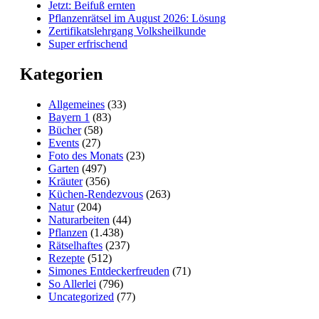
Jetzt: Beifuß ernten
Pflanzenrätsel im August 2026: Lösung
Zertifikatslehrgang Volksheilkunde
Super erfrischend
Kategorien
Allgemeines
(33)
Bayern 1
(83)
Bücher
(58)
Events
(27)
Foto des Monats
(23)
Garten
(497)
Kräuter
(356)
Küchen-Rendezvous
(263)
Natur
(204)
Naturarbeiten
(44)
Pflanzen
(1.438)
Rätselhaftes
(237)
Rezepte
(512)
Simones Entdeckerfreuden
(71)
So Allerlei
(796)
Uncategorized
(77)