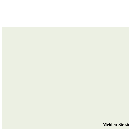
M
elden Sie s