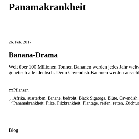
Panamakrankheit
26. Feb. 2017
Banana-Drama
Weit über 100 Millionen Tonnen Bananen werden jedes Jahr weltw
genetisch alle identisch. Denn Cavendish-Bananen werden ausschlie
Pflanzen
Afrika
,
aussterben
,
Banane
,
bedroht
,
Black Sigatoga
,
Blüte
,
Cavendish
Panamakrankheit
,
Pilze
,
Pilzkrankheit
,
Plantage
,
reifen
,
retten
,
Züchtu
Blog