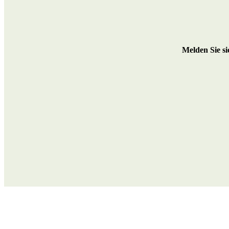
M
elden Sie s