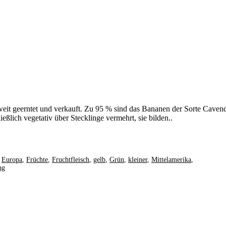
eit geerntet und verkauft. Zu 95 % sind das Bananen der Sorte Cavend
ßlich vegetativ über Stecklinge vermehrt, sie bilden..
,
Europa
,
Früchte
,
Fruchtfleisch
,
gelb
,
Grün
,
kleiner
,
Mittelamerika
,
ng