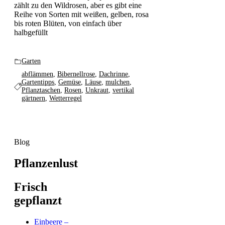
zählt zu den Wildrosen, aber es gibt eine
Reihe von Sorten mit weißen, gelben, rosa
bis roten Blüten, von einfach über
halbgefüllt
Garten
abflämmen
,
Bibernellrose
,
Dachrinne
,
Gartentipps
,
Gemüse
,
Läuse
,
mulchen
,
Pflanztaschen
,
Rosen
,
Unkraut
,
vertikal
gärtnern
,
Wetterregel
Blog
Pflanzenlust
Frisch
gepflanzt
Einbeere –