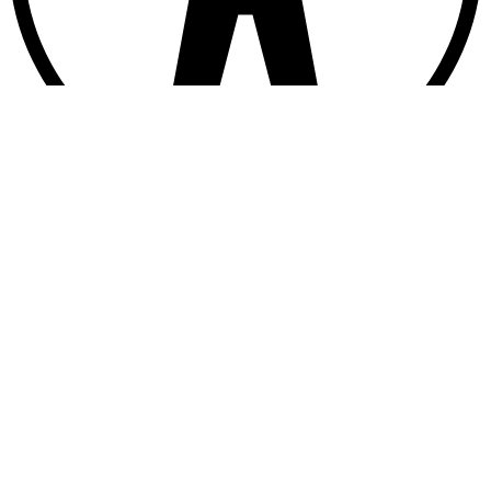
Barrierefreiheit
A
A
+
A
++
Links unterstrichen
Graustufen
Hoher Kontrast
Suchen nach:
Kontaktformular
Jetzt anrufen