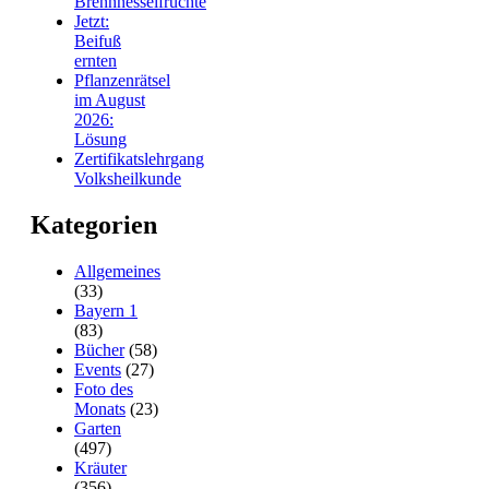
Brennnesselfrüchte
Jetzt:
Beifuß
ernten
Pflanzenrätsel
im August
2026:
Lösung
Zertifikatslehrgang
Volksheilkunde
Kategorien
Allgemeines
(33)
Bayern 1
(83)
Bücher
(58)
Events
(27)
Foto des
Monats
(23)
Garten
(497)
Kräuter
(356)