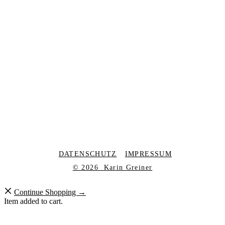
DATENSCHUTZ
IMPRESSUM
© 2026 Karin Greiner
Continue Shopping →
Item added to cart.
0 items -
€
0,00
Checkout