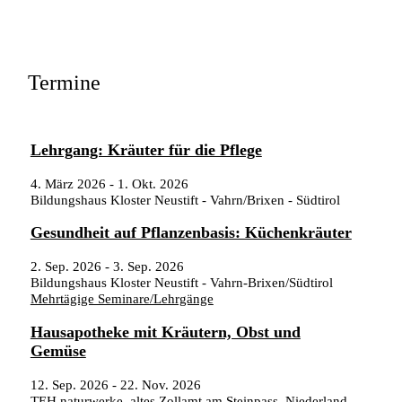
Termine
Lehrgang: Kräuter für die Pflege
4. März 2026
-
1. Okt. 2026
Bildungshaus Kloster Neustift - Vahrn/Brixen - Südtirol
Gesundheit auf Pflanzenbasis: Küchenkräuter
2. Sep. 2026
-
3. Sep. 2026
Bildungshaus Kloster Neustift - Vahrn-Brixen/Südtirol
Mehrtägige Seminare/Lehrgänge
Hausapotheke mit Kräutern, Obst und
Gemüse
12. Sep. 2026
-
22. Nov. 2026
TEH naturwerke, altes Zollamt am Steinpass, Niederland