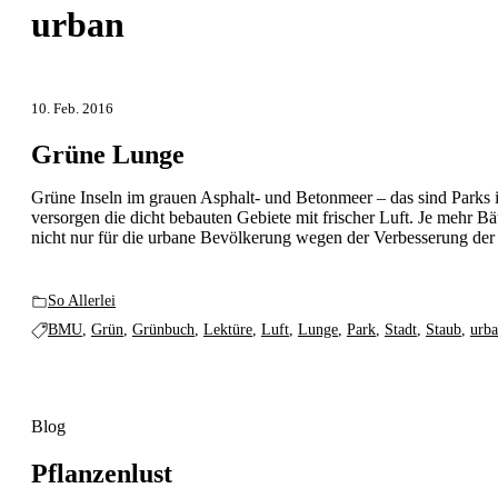
urban
10. Feb. 2016
Grüne Lunge
Grüne Inseln im grauen Asphalt- und Betonmeer – das sind Parks i
versorgen die dicht bebauten Gebiete mit frischer Luft. Je mehr Bä
nicht nur für die urbane Bevölkerung wegen der Verbesserung der L
So Allerlei
BMU
,
Grün
,
Grünbuch
,
Lektüre
,
Luft
,
Lunge
,
Park
,
Stadt
,
Staub
,
urb
Blog
Pflanzenlust