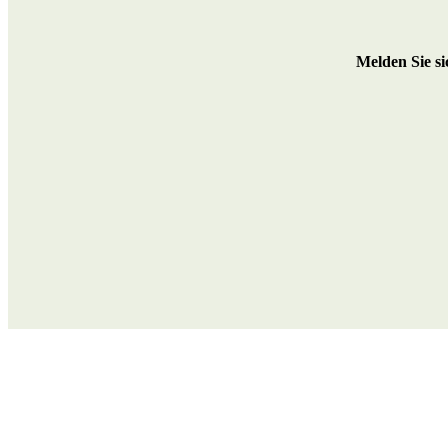
M
elden Sie s