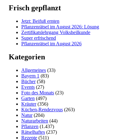
Frisch gepflanzt
Jetzt: Beifuß ernten
Pflanzenrätsel im August 2026: Lösung
Zertifikatslehrgang Volksheilkunde
Super erfrischend
Pflanzenrätsel im August 2026
Kategorien
Allgemeines
(33)
Bayern 1
(83)
Bücher
(58)
Events
(27)
Foto des Monats
(23)
Garten
(497)
Kräuter
(356)
Küchen-Rendezvous
(263)
Natur
(204)
Naturarbeiten
(44)
Pflanzen
(1.437)
Rätselhaftes
(237)
Rezepte
(511)