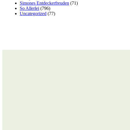
Simones Entdeckerfreuden
(71)
So Allerlei
(796)
Uncategorized
(77)