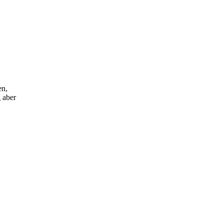
en,
g aber