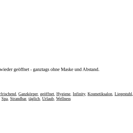
wieder geöffnet - ganztags ohne Maske und Abstand.
rfrischend
,
Ganzkörper
,
geöffnet
,
Hygiene
,
Infinity
,
Kosmetiksalon
,
Liegestuhl
,
Spa
,
Strandbar
,
täglich
,
Urlaub
,
Wellness