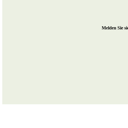
M
elden Sie s