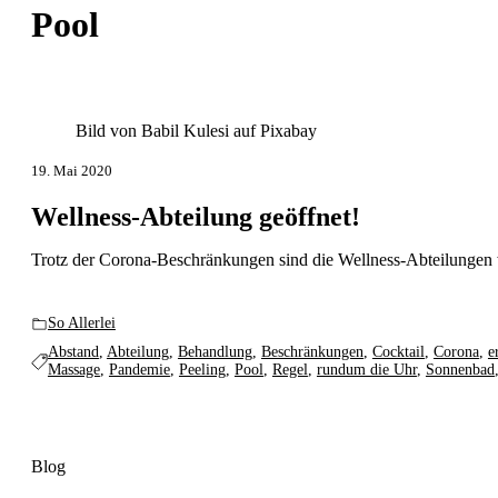
Pool
Bild von Babil Kulesi auf Pixabay
19. Mai 2020
Wellness-Abteilung geöffnet!
Trotz der Corona-Beschränkungen sind die Wellness-Abteilungen 
So Allerlei
Abstand
,
Abteilung
,
Behandlung
,
Beschränkungen
,
Cocktail
,
Corona
,
e
Massage
,
Pandemie
,
Peeling
,
Pool
,
Regel
,
rundum die Uhr
,
Sonnenbad
Blog