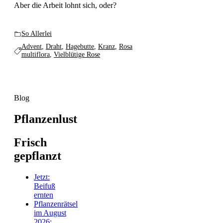
Aber die Arbeit lohnt sich, oder?
So Allerlei
Advent
,
Draht
,
Hagebutte
,
Kranz
,
Rosa
multiflora
,
Vielblütige Rose
Blog
Pflanzenlust
Frisch
gepflanzt
Jetzt:
Beifuß
ernten
Pflanzenrätsel
im August
2026: